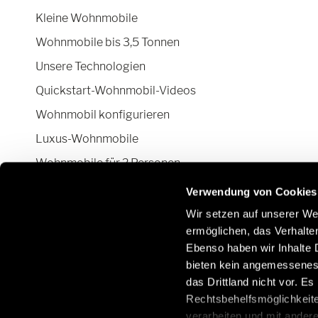
Kleine Wohnmobile
Wohnmobile bis 3,5 Tonnen
Unsere Technologien
Quickstart-Wohnmobil-Videos
Wohnmobil konfigurieren
Luxus-Wohnmobile
Wohnmobile für 2 Personen
Camper Van-Aufstelldach
Verwendung von Cookies
Wir setzen auf unserer Web
ermöglichen, das Verhalt
Ebenso haben wir Inhalte D
Bleiben Sie mit uns über soziale Netzwerke in
E
bieten kein angemessenes 
Kontakt:
O
das Drittland nicht vor. E
/
Rechtsbehelfsmöglichkeite
verarbeiten und mit ander