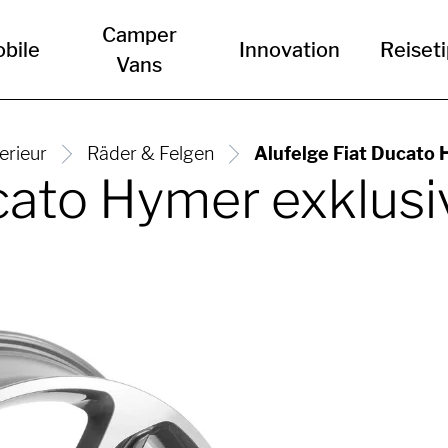
Camper
bile
Innovation
Reiset
Vans
erieur
Räder & Felgen
Alufelge Fiat Ducato 
cato Hymer exklusi