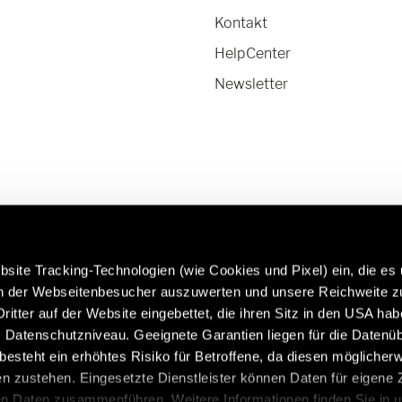
Kontakt
HelpCenter
Newsletter
site Tracking-Technologien (wie Cookies und Pixel) ein, die es
en der Webseitenbesucher auszuwerten und unsere Reichweite 
ritter auf der Website eingebettet, die ihren Sitz in den USA ha
rfahren Sie mehr über Hymer
Caravans in Premium-Qual
Datenschutzniveau. Geeignete Garantien liegen für die Datenüb
riginalteile & Zubehör:
https://www.eriba.com/de
s besteht ein erhöhtes Risiko für Betroffene, da diesen möglicher
de/de/modelle/original-teile-
n zustehen. Eingesetzte Dienstleister können Daten für eigene
und-zubehoer
en Daten zusammenführen. Weitere Informationen finden Sie in 