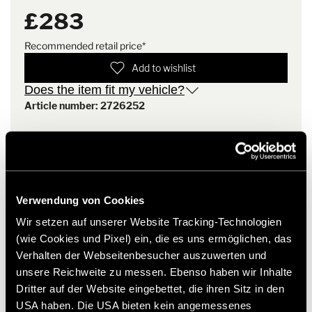
for Fiat X 290 Light Chassis
£283
Load-bearing capacity 1,250 kg
Note
Offset 68, bolt circle: 5 X 118,
Original Fiat wheel bolts can be used
for Fiat X 290 light chassis
Recommended retail price*
Add to wishlist
Installation note
Original Fiat wheel studs can
Does the item fit my vehicle?
be used
Article number: 2726252
* Hymer original accessories are not available from the
factory, but can only be ordered and retrofitted through
your dealer partner. Images are subject to change.
Verwendung von Cookies
Wir setzen auf unserer Website Tracking-Technologien
(wie Cookies und Pixel) ein, die es uns ermöglichen, das
Verhalten der Webseitenbesucher auszuwerten und
unsere Reichweite zu messen. Ebenso haben wir Inhalte
Dritter auf der Website eingebettet, die ihren Sitz in den
USA haben. Die USA bieten kein angemessenes