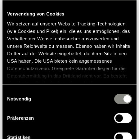
* Hymer Original Zubehör ist nicht ab Werk lieferbar,
sondern ausschließlich über Ihren Handelspartner bestell-
Verwendung von Cookies
und nachrüstbar. Abbildungen teilweise vorbehaltlich
Wir setzen auf unserer Website Tracking-Technologien
Änderungen.
(wie Cookies und Pixel) ein, die es uns ermöglichen, das
Verhalten der Webseitenbesucher auszuwerten und
unsere Reichweite zu messen. Ebenso haben wir Inhalte
Dritter auf der Website eingebettet, die ihren Sitz in den
USA haben. Die USA bieten kein angemessenes
Datenschutzniveau. Geeignete Garantien liegen für die
Datenübermittlung in das Drittland nicht vor. Es besteht
ein erhöhtes Risiko für Betroffene, da diesen
möglicherweise keine Rechtsbehelfsmöglichkeiten
Einwilligungsauswahl
zustehen. Eingesetzte Dienstleister können Daten für
Notwendig
Modelle & Technologien
eigene Zwecke verarbeiten und mit anderen Daten
zusammenführen. Weitere Informationen finden Sie in
Wohnmobile
Präferenzen
unserer
Datenschutzerklärung
. Akzeptieren Sie oder
Mercedes Wohnmobile
wählen Sie einzelne Cookies/Dienste in den
Camper Vans bzw. Kastenwagen
Einstellungen aus, erteilen Sie uns Ihre Einwilligung zur
Statistiken