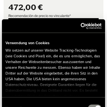
Peso
4.2 kg
472,00 €
Nota
El material de la estera se
Recomendación de precio no vinculante*
mantiene flexible hasta -30 °C
Añadir a la lista de deseos
¿El artículo se adapta a mi vehículo?
Número de artículo: 2856554
Verwendung von Cookies
* Los accesorios originales de Hymer no están disponibles
Wir setzen auf unserer Website Tracking-Technologien
de fábrica, sino que solo pueden pedirse y adaptarse a
(wie Cookies und Pixel) ein, die es uns ermöglichen, das
través de su socio comercial. Las imágenes están sujetas a
Verhalten der Webseitenbesucher auszuwerten und
cambios.
unsere Reichweite zu messen. Ebenso haben wir Inhalte
Dritter auf der Website eingebettet, die ihren Sitz in den
USA haben. Die USA bieten kein angemessenes
Datenschutzniveau. Geeignete Garantien liegen für die
Datenübermittlung in das Drittland nicht vor. Es besteht
ein erhöhtes Risiko für Betroffene, da diesen
möglicherweise keine Rechtsbehelfsmöglichkeiten
Einwilligungsauswahl