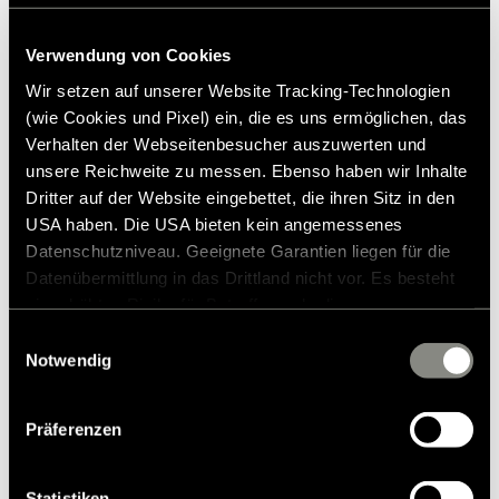
Vikt
4.2 kg
5.427,00 kr.
Verwendung von Cookies
Anmärkning
Mattmaterialet förblir flexibelt
Rekommenderat försäljningspris*
ner till -30 °C
Wir setzen auf unserer Website Tracking-Technologien
Lägg till i önskelistan
(wie Cookies und Pixel) ein, die es uns ermöglichen, das
Passar artikeln till mitt fordon?
Verhalten der Webseitenbesucher auszuwerten und
Artikelnummer: 2856554
unsere Reichweite zu messen. Ebenso haben wir Inhalte
Dritter auf der Website eingebettet, die ihren Sitz in den
USA haben. Die USA bieten kein angemessenes
* Hymer originaltillbehör är inte tillgängliga från fabriken,
utan kan endast beställas och eftermonteras via din
Datenschutzniveau. Geeignete Garantien liegen für die
återförsäljare. Bilder kan ändras.
Datenübermittlung in das Drittland nicht vor. Es besteht
ein erhöhtes Risiko für Betroffene, da diesen
möglicherweise keine Rechtsbehelfsmöglichkeiten
Einwilligungsauswahl
zustehen. Eingesetzte Dienstleister können Daten für
Notwendig
eigene Zwecke verarbeiten und mit anderen Daten
zusammenführen. Weitere Informationen finden Sie in
Präferenzen
unserer
Datenschutzerklärung
. Akzeptieren Sie oder
wählen Sie einzelne Cookies/Dienste in den
Einstellungen aus, erteilen Sie uns Ihre Einwilligung zur
Statistiken