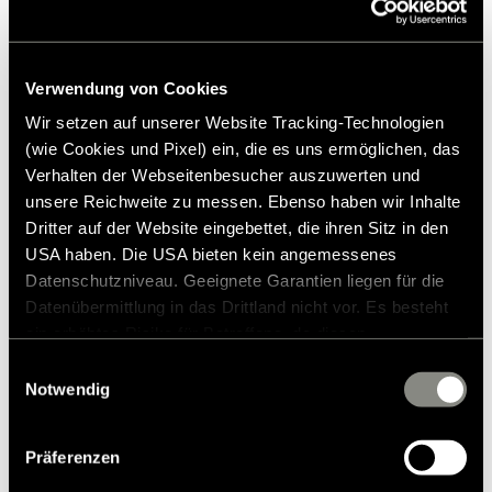
Schmutzwassertank vor der Abfahrt leeren und
den Wassertank nur minimal befüllen.
Verwendung von Cookies
Wir setzen auf unserer Website Tracking-Technologien
Vorausschauend mit möglichst konstantem Tempo
(wie Cookies und Pixel) ein, die es uns ermöglichen, das
fahren. Früh schalten. Häufiges Bremsen oder
Verhalten der Webseitenbesucher auszuwerten und
Beschleunigen vermeiden.
unsere Reichweite zu messen. Ebenso haben wir Inhalte
Dritter auf der Website eingebettet, die ihren Sitz in den
USA haben. Die USA bieten kein angemessenes
Für optimalen Reifendruck sorgen und die
Datenschutzniveau. Geeignete Garantien liegen für die
Klimaanlage maßvoll nutzen.
Datenübermittlung in das Drittland nicht vor. Es besteht
ein erhöhtes Risiko für Betroffene, da diesen
möglicherweise keine Rechtsbehelfsmöglichkeiten
Einwilligungsauswahl
Ressourcen zurückhaltend einsetzen (z. B. Wasser
zustehen. Eingesetzte Dienstleister können Daten für
Notwendig
für Dusche und Abwasch).
eigene Zwecke verarbeiten und mit anderen Daten
zusammenführen. Weitere Informationen finden Sie in
Präferenzen
unserer
Datenschutzerklärung
. Akzeptieren Sie oder
wählen Sie einzelne Cookies/Dienste in den