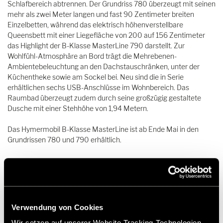
Schlafbereich abtrennen. Der Grundriss 780 überzeugt mit seinen
mehr als zwei Meter langen und fast 90 Zentimeter breiten
Einzelbetten, während das elektrisch höhenverstellbare
Queensbett mit einer Liegefläche von 200 auf 156 Zentimeter
das Highlight der B-Klasse MasterLine 790 darstellt. Zur
Wohlfühl-Atmosphäre an Bord trägt die Mehrebenen-
Ambientebeleuchtung an den Dachstauschränken, unter der
Küchentheke sowie am Sockel bei. Neu sind die in Serie
erhältlichen sechs USB-Anschlüsse im Wohnbereich. Das
Raumbad überzeugt zudem durch seine großzügig gestaltete
Dusche mit einer Stehhöhe von 1,94 Metern.
Das Hymermobil B-Klasse MasterLine ist ab Ende Mai in den
Grundrissen 780 und 790 erhältlich.
Downloads
Verwendung von Cookies
Pressematerial Das Hymermobil B-Klasse MasterLine | ZIP
Wir setzen auf unserer Website Tracking-Technologien