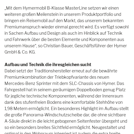
„Mit dem Hymermobil B-Klasse MasterLine setzen wir einen
weiteren großen Meilenstein in unserem Produktportfolio und
bringen ein Reisemobil auf den Markt, das unserem bekannten
Premiumanspruch wieder einmal gerecht wird. Es verfügt sowohl
in Sachen Aufbau und Design als auch im Hinblick auf Technik
und Fahrwerk über die besten Elemente und Komponenten aus
unserem Hause“, so Christian Bauer, Geschäftsführer der Hymer
GmbH & Co. KG.
Aufbau und Technik die ihresgleichen sucht
Dabei setzt der Traditionshersteller erneut auf die bewährte
Premiumkombination der Triebkopfvariante des neuen
Mercedes-Benz Sprinter mit dem SLC-Chassis von Hymer. Das
Fahrgestell hat in seinem geräumigen Doppelboden genug Platz
für jegliche technische Komponenten, während der Innenraum
dank des stufenfreien Bodens eine komfortable Stehhöhe von
1,98 Metern ermöglicht. Ein besonderes Highlight im Aufbau stellt
die große Panorama-Windschutzscheibe dar, die ohne sichtbare
A-Säule direkt in die leicht gebogenen Seitenfester übergeht und
so ein besonders breites Sichtfeld ermöglicht. Neugestaltet und
optimal in den Wohnraum integriert ist zudem die extra breite