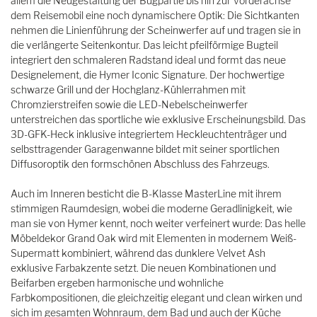
allem die Neugestaltung der Bugpartie bis hin zur Vorderachse
dem Reisemobil eine noch dynamischere Optik: Die Sichtkanten
nehmen die Linienführung der Scheinwerfer auf und tragen sie in
die verlängerte Seitenkontur. Das leicht pfeilförmige Bugteil
integriert den schmaleren Radstand ideal und formt das neue
Designelement, die Hymer Iconic Signature. Der hochwertige
schwarze Grill und der Hochglanz-Kühlerrahmen mit
Chromzierstreifen sowie die LED-Nebelscheinwerfer
unterstreichen das sportliche wie exklusive Erscheinungsbild. Das
3D-GFK-Heck inklusive integriertem Heckleuchtenträger und
selbsttragender Garagenwanne bildet mit seiner sportlichen
Diffusoroptik den formschönen Abschluss des Fahrzeugs.
Auch im Inneren besticht die B-Klasse MasterLine mit ihrem
stimmigen Raumdesign, wobei die moderne Geradlinigkeit, wie
man sie von Hymer kennt, noch weiter verfeinert wurde: Das helle
Möbeldekor Grand Oak wird mit Elementen in modernem Weiß-
Supermatt kombiniert, während das dunklere Velvet Ash
exklusive Farbakzente setzt. Die neuen Kombinationen und
Beifarben ergeben harmonische und wohnliche
Farbkompositionen, die gleichzeitig elegant und clean wirken und
sich im gesamten Wohnraum, dem Bad und auch der Küche