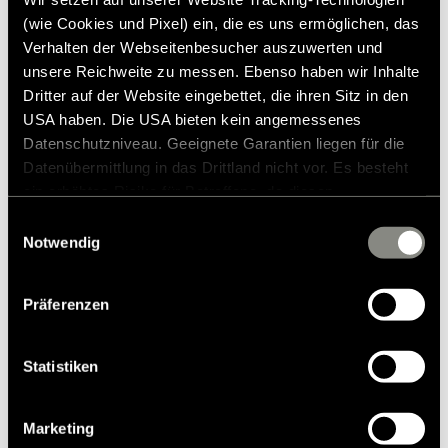
(207.8 MB)
(wie Cookies und Pixel) ein, die es uns ermöglichen, das
Herunterladen
Verhalten der Webseitenbesucher auszuwerten und
unsere Reichweite zu messen. Ebenso haben wir Inhalte
Dritter auf der Website eingebettet, die ihren Sitz in den
USA haben. Die USA bieten kein angemessenes
Datenschutzniveau. Geeignete Garantien liegen für die
Datenübermittlung in das Drittland nicht vor. Es besteht
ein erhöhtes Risiko für Betroffene, da diesen
Pressekontakt
möglicherweise keine Rechtsbehelfsmöglichkeiten
Einwilligungsauswahl
zustehen. Eingesetzte Dienstleister können Daten für
Notwendig
Frank Heinrichsen
eigene Zwecke verarbeiten und mit anderen Daten
zusammenführen. Weitere Informationen finden Sie in
Präferenzen
unserer
Datenschutzerklärung
. Akzeptieren Sie oder
Hymer GmbH & Co KG
wählen Sie einzelne Cookies/Dienste in den
Holzstraße 19
Einstellungen aus, erteilen Sie uns Ihre Einwilligung zur
Statistiken
88339 Bad Waldsee
Verarbeitung Ihrer Daten zu den genannten Zwecken. Die
Germany
Einwilligung ist freiwillig, für den Besuch der Website
Marketing
nicht erforderlich und kann jederzeit über die
Tel.:+49 (0) 7524 999-0