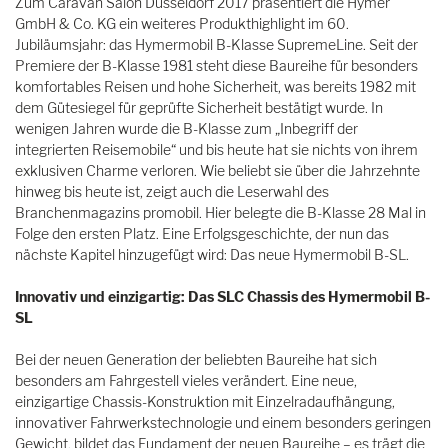
Zum Caravan Salon Düsseldorf 2017 präsentiert die Hymer
GmbH & Co. KG ein weiteres Produkthighlight im 60.
Jubiläumsjahr: das Hymermobil B-Klasse SupremeLine. Seit der
Premiere der B-Klasse 1981 steht diese Baureihe für besonders
komfortables Reisen und hohe Sicherheit, was bereits 1982 mit
dem Gütesiegel für geprüfte Sicherheit bestätigt wurde. In
wenigen Jahren wurde die B-Klasse zum „Inbegriff der
integrierten Reisemobile“ und bis heute hat sie nichts von ihrem
exklusiven Charme verloren. Wie beliebt sie über die Jahrzehnte
hinweg bis heute ist, zeigt auch die Leserwahl des
Branchenmagazins promobil. Hier belegte die B-Klasse 28 Mal in
Folge den ersten Platz. Eine Erfolgsgeschichte, der nun das
nächste Kapitel hinzugefügt wird: Das neue Hymermobil B-SL.
Innovativ und einzigartig: Das SLC Chassis des Hymermobil B-
SL
Bei der neuen Generation der beliebten Baureihe hat sich
besonders am Fahrgestell vieles verändert. Eine neue,
einzigartige Chassis-Konstruktion mit Einzelradaufhängung,
innovativer Fahrwerkstechnologie und einem besonders geringen
Gewicht, bildet das Fundament der neuen Baureihe – es trägt die