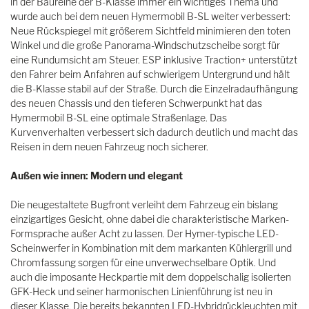
in der Baureihe der B-Klasse immer ein wichtiges Thema und
wurde auch bei dem neuen Hymermobil B-SL weiter verbessert:
Neue Rückspiegel mit größerem Sichtfeld minimieren den toten
Winkel und die große Panorama-Windschutzscheibe sorgt für
eine Rundumsicht am Steuer. ESP inklusive Traction+ unterstützt
den Fahrer beim Anfahren auf schwierigem Untergrund und hält
die B-Klasse stabil auf der Straße. Durch die Einzelradaufhängung
des neuen Chassis und den tieferen Schwerpunkt hat das
Hymermobil B-SL eine optimale Straßenlage. Das
Kurvenverhalten verbessert sich dadurch deutlich und macht das
Reisen in dem neuen Fahrzeug noch sicherer.
Außen wie innen: Modern und elegant
Die neugestaltete Bugfront verleiht dem Fahrzeug ein bislang
einzigartiges Gesicht, ohne dabei die charakteristische Marken-
Formsprache außer Acht zu lassen. Der Hymer-typische LED-
Scheinwerfer in Kombination mit dem markanten Kühlergrill und
Chromfassung sorgen für eine unverwechselbare Optik. Und
auch die imposante Heckpartie mit dem doppelschalig isolierten
GFK-Heck und seiner harmonischen Linienführung ist neu in
dieser Klasse. Die bereits bekannten LED-Hybridrückleuchten mit