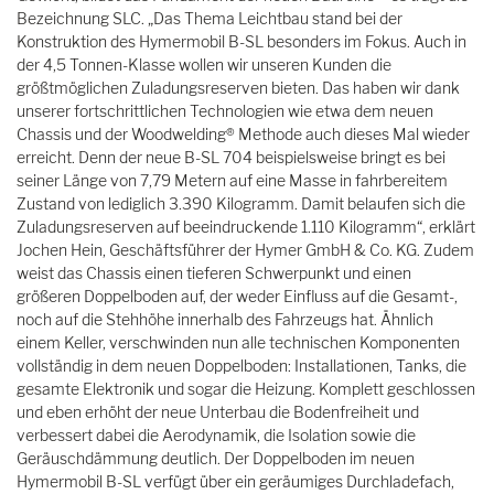
Bezeichnung SLC. „Das Thema Leichtbau stand bei der
Konstruktion des Hymermobil B-SL besonders im Fokus. Auch in
der 4,5 Tonnen-Klasse wollen wir unseren Kunden die
größtmöglichen Zuladungsreserven bieten. Das haben wir dank
unserer fortschrittlichen Technologien wie etwa dem neuen
Chassis und der Woodwelding® Methode auch dieses Mal wieder
erreicht. Denn der neue B-SL 704 beispielsweise bringt es bei
seiner Länge von 7,79 Metern auf eine Masse in fahrbereitem
Zustand von lediglich 3.390 Kilogramm. Damit belaufen sich die
Zuladungsreserven auf beeindruckende 1.110 Kilogramm“, erklärt
Jochen Hein, Geschäftsführer der Hymer GmbH & Co. KG. Zudem
weist das Chassis einen tieferen Schwerpunkt und einen
größeren Doppelboden auf, der weder Einfluss auf die Gesamt-,
noch auf die Stehhöhe innerhalb des Fahrzeugs hat. Ähnlich
einem Keller, verschwinden nun alle technischen Komponenten
vollständig in dem neuen Doppelboden: Installationen, Tanks, die
gesamte Elektronik und sogar die Heizung. Komplett geschlossen
und eben erhöht der neue Unterbau die Bodenfreiheit und
verbessert dabei die Aerodynamik, die Isolation sowie die
Geräuschdämmung deutlich. Der Doppelboden im neuen
Hymermobil B-SL verfügt über ein geräumiges Durchladefach,