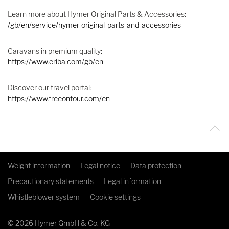
Learn more about Hymer Original Parts & Accessories:
/gb/en/service/hymer-original-parts-and-accessories
Caravans in premium quality:
https://www.eriba.com/gb/en
Discover our travel portal:
https://www.freeontour.com/en
Weight information
Legal notice
Data protection
Precautionary statements
Legal information
Whistleblower system
Cookie settings
© 2026 Hymer GmbH & Co. KG