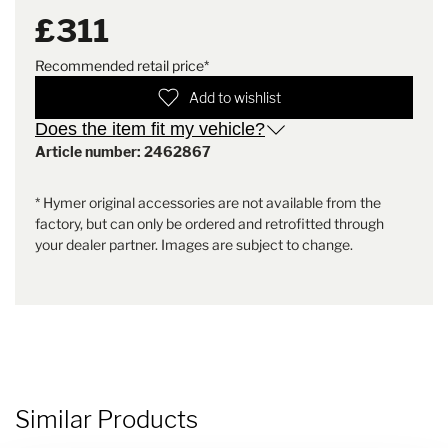
cover for the seat, 4x cover for
comfort. The reinforced seams in the entry area guarantee
£311
the armrests
durability;
Recommended retail price*
Weight
1.5 kg
Add to wishlist
Does the item fit my vehicle?
Article number: 2462867
* Hymer original accessories are not available from the
factory, but can only be ordered and retrofitted through
your dealer partner. Images are subject to change.
Similar Products