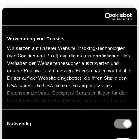
Verwendung von Cookies
Wir setzen auf unserer Website Tracking-Technologien
(wie Cookies und Pixel) ein, die es uns ermöglichen, das
Verhalten der Webseitenbesucher auszuwerten und
unsere Reichweite zu messen. Ebenso haben wir Inhalte
Dritter auf der Website eingebettet, die ihren Sitz in den
USA haben. Die USA bieten kein angemessenes
Datenschutzniveau. Geeignete Garantien liegen für die
Datenübermittlung in das Drittland nicht vor. Es besteht
ein erhöhtes Risiko für Betroffene, da diesen
Seat cover ISRI Seat (90cm) 2003-
möglicherweise keine Rechtsbehelfsmöglichkeiten
Einwilligungsauswahl
2006 beige
zustehen. Eingesetzte Dienstleister können Daten für
Notwendig
eigene Zwecke verarbeiten und mit anderen Daten
£311
RRP*
zusammenführen. Weitere Informationen finden Sie in