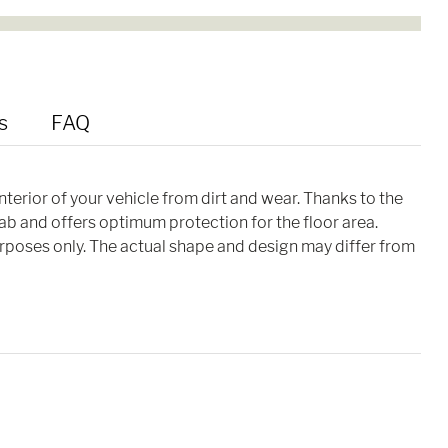
s
FAQ
interior of your vehicle from dirt and wear. Thanks to the
cab and offers optimum protection for the floor area.
purposes only. The actual shape and design may differ from