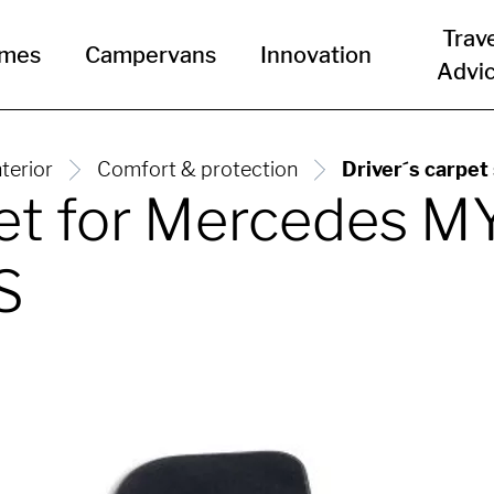
Trav
omes
Campervans
Innovation
Advi
nterior
Comfort & protection
Driver´s carpe
set for Mercedes M
S