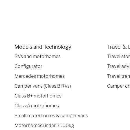
Models and Technology
Travel & 
RVs and motorhomes
Travel stor
Configurator
Travel adv
Mercedes motorhomes
Travel tre
Camper vans (Class B RVs)
Camper ch
Class B+ motorhomes
Class A motorhomes
Small motorhomes & camper vans
Motorhomes under 3500kg