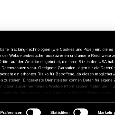
site Tracking-Technologien (wie Cookies und Pixel) ein, die es
en der Webseitenbesucher auszuwerten und unsere Reichweite 
ritter auf der Website eingebettet, die ihren Sitz in den USA ha
 more about Hymer Original
Caravans in premium quality:
Datenschutzniveau. Geeignete Garantien liegen für die Datenüb
 & Accessories:
https://www.eriba.com/gb/e
s besteht ein erhöhtes Risiko für Betroffene, da diesen möglicher
n/service/hymer-original-
n zustehen. Eingesetzte Dienstleister können Daten für eigene
-and-accessories
en Daten zusammenführen. Weitere Informationen finden Sie in 
Akzeptieren Sie oder wählen Sie einzelne Cookies/Dienste in den
 Einwilligung zur Verarbeitung Ihrer Daten zu den genannten Zwe
, für den Besuch der Website nicht erforderlich und kann jederzeit 
ion
Legal notice
Data protection
Precautionary state
werden. Klicken Sie auf Ablehnen, werden nur die notwendigen C
Präferenzen
Statistiken
Marketin