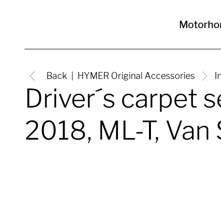
Motorh
Back
HYMER Original Accessories
I
Driver´s carpet 
2018, ML-T, Van 