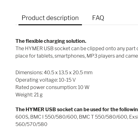
Product description
FAQ
The flexible charging solution.
The HYMER USB socket can be clipped onto any part of 
place for tablets, smartphones, MP3 players and cam
Dimensions: 40.5 x 13.5 x 20.5 mm
Operating voltage: 10-15 V
Rated power consumption: 10 W
Weight: 21 g
The HYMER USB socket can be used for the followi
600S, BMC I 550/580/600, BMC T 550/580/600, Exsis
560/570/580