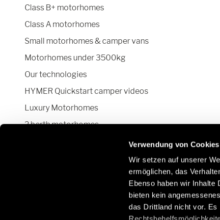
Class B+ motorhomes
Class A motorhomes
Small motorhomes & camper vans
Motorhomes under 3500kg
Our technologies
HYMER Quickstart camper videos
Luxury Motorhomes
2 berth motorhomes
Pop top camper van
Verwendung von Cookies
Wir setzen auf unserer Web
ermöglichen, das Verhalt
Ebenso haben wir Inhalte D
Stay in touch with us through social
Learn
bieten kein angemessenes 
networks:
Parts
das Drittland nicht vor. E
/gb/e
Rechtsbehelfsmöglichkeite