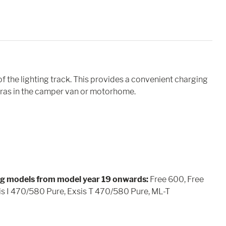
the lighting track. This provides a convenient charging
eras in the camper van or motorhome.
ng models from model year 19 onwards:
Free 600, Free
 I 470/580 Pure, Exsis T 470/580 Pure, ML-T