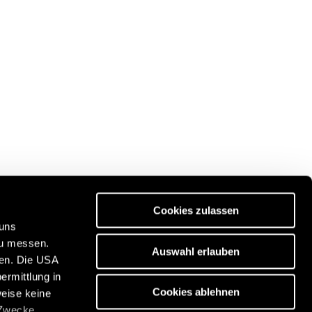
Cookies zulassen
 uns
zu messen.
Auswahl erlauben
ben. Die USA
Discover our travel portal:
ermittlung in
n
https://www.freeontour.com/en
Cookies ablehnen
weise keine
 Zwecke