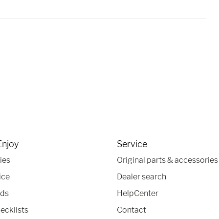
Enjoy
Service
ies
Original parts & accessories
ice
Dealer search
nds
HelpCenter
ecklists
Contact