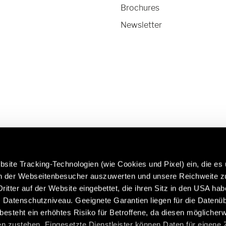
Brochures
Newsletter
site Tracking-Technologien (wie Cookies und Pixel) ein, die es
en der Webseitenbesucher auszuwerten und unsere Reichweite 
ritter auf der Website eingebettet, die ihren Sitz in den USA ha
 more about Hymer Original
Caravans in premium quality:
Datenschutzniveau. Geeignete Garantien liegen für die Datenüb
 & Accessories:
https://www.eriba.com/gb/e
s besteht ein erhöhtes Risiko für Betroffene, da diesen möglicher
n/service/hymer-original-
n zustehen. Eingesetzte Dienstleister können Daten für eigene