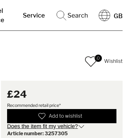
el
Service
Search
GB
ce
0
Wishlist
£24
Recommended retail price*
Add to wishlist
Does the item fit my vehicle?
Article number: 3257305