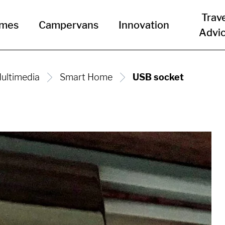
Trav
omes
Campervans
Innovation
Advi
ultimedia
Smart Home
USB socket