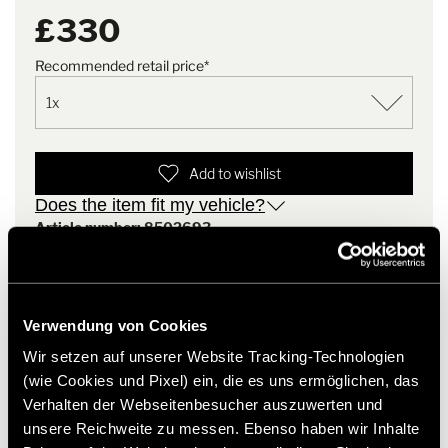
£330
Recommended retail price*
Add to wishlist
Does the item fit my vehicle?
Article number: 8502693
* Hymer original accessories are not available from the
factory, but can only be ordered and retrofitted through
your dealer partner. Images are subject to change.
Verwendung von Cookies
Wir setzen auf unserer Website Tracking-Technologien
(wie Cookies und Pixel) ein, die es uns ermöglichen, das
Verhalten der Webseitenbesucher auszuwerten und
unsere Reichweite zu messen. Ebenso haben wir Inhalte