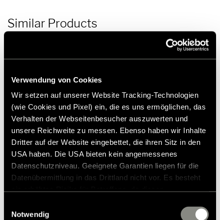
Similar Products
Verwendung von Cookies
Wir setzen auf unserer Website Tracking-Technologien
(wie Cookies und Pixel) ein, die es uns ermöglichen, das
Verhalten der Webseitenbesucher auszuwerten und
unsere Reichweite zu messen. Ebenso haben wir Inhalte
Dritter auf der Website eingebettet, die ihren Sitz in den
USA haben. Die USA bieten kein angemessenes
Datenschutzniveau. Geeignete Garantien liegen für die
Datenübermittlung in das Drittland nicht vor. Es besteht
ein erhöhtes Risiko für Betroffene, da diesen
möglicherweise keine Rechtsbehelfsmöglichkeiten
Einwilligungsauswahl
zustehen. Eingesetzte Dienstleister können Daten für
Notwendig
Battery S upgrade 2nd battery Grand