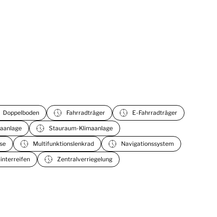
Doppelboden
Fahrradträger
E-Fahrradträger
aanlage
Stauraum-Klimaanlage
se
Multifunktionslenkrad
Navigationssystem
interreifen
Zentralverriegelung