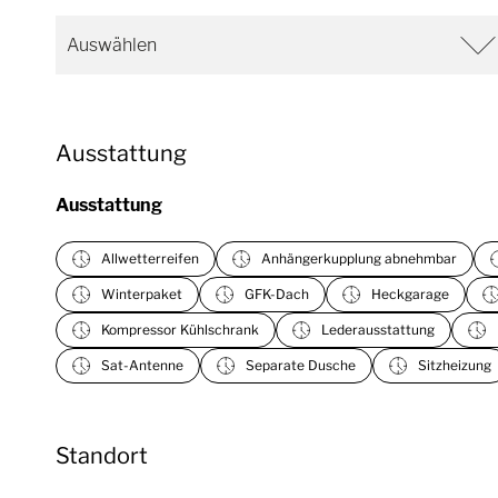
Ausstattung
Ausstattung
Allwetterreifen
Anhängerkupplung abnehmbar
Winterpaket
GFK-Dach
Heckgarage
Kompressor Kühlschrank
Lederausstattung
Sat-Antenne
Separate Dusche
Sitzheizung
Standort