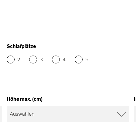
Schlafplätze
2
3
4
5
Höhe max. (cm)