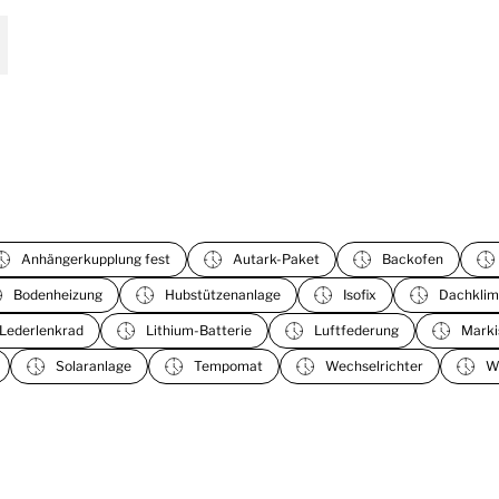
Anhängerkupplung fest
Autark-Paket
Backofen
Bodenheizung
Hubstützenanlage
Isofix
Dachklim
Lederlenkrad
Lithium-Batterie
Luftfederung
Marki
Solaranlage
Tempomat
Wechselrichter
W