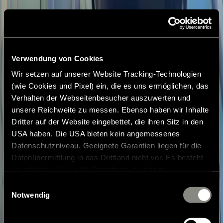
Verwendung von Cookies
Wir setzen auf unserer Website Tracking-Technologien
(wie Cookies und Pixel) ein, die es uns ermöglichen, das
Verhalten der Webseitenbesucher auszuwerten und
unsere Reichweite zu messen. Ebenso haben wir Inhalte
Dritter auf der Website eingebettet, die ihren Sitz in den
USA haben. Die USA bieten kein angemessenes
Datenschutzniveau. Geeignete Garantien liegen für die
Datenübermittlung in das Drittland nicht vor. Es besteht
ein erhöhtes Risiko für Betroffene, da diesen
möglicherweise keine Rechtsbehelfsmöglichkeiten
Einwilligungsauswahl
zustehen. Eingesetzte Dienstleister können Daten für
Notwendig
eigene Zwecke verarbeiten und mit anderen Daten
zusammenführen. Weitere Informationen finden Sie in