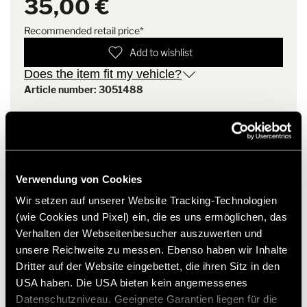
35,00 €
conditions.
HYMER design: HYMER colours, HYMER logo on chest,
HYMER zipper pull tab, HYMER flag label
Recommended retail price*
Easy to clean
Made in an environmentally friendly way and fair trade
Add to wishlist
No side seams
Does the item fit my vehicle?
Article number: 3051488
* Hymer original accessories are not available from the
factory, but can only be ordered and retrofitted through
your dealer partner. Images are subject to change.
Verwendung von Cookies
Wir setzen auf unserer Website Tracking-Technologien
(wie Cookies und Pixel) ein, die es uns ermöglichen, das
Verhalten der Webseitenbesucher auszuwerten und
unsere Reichweite zu messen. Ebenso haben wir Inhalte
Dritter auf der Website eingebettet, die ihren Sitz in den
USA haben. Die USA bieten kein angemessenes
Datenschutzniveau. Geeignete Garantien liegen für die