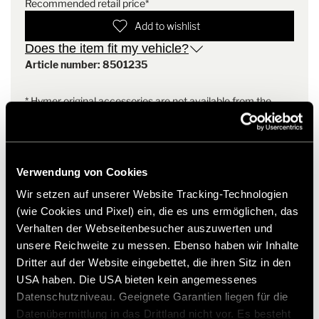
Recommended retail price*
Add to wishlist
Does the item fit my vehicle?
Article number: 8501235
* Hymer original accessories are not available from the
factory, but can only be ordered and retrofitted through
your dealer partner. Images are subject to change.
Verwendung von Cookies
Wir setzen auf unserer Website Tracking-Technologien
(wie Cookies und Pixel) ein, die es uns ermöglichen, das
Verhalten der Webseitenbesucher auszuwerten und
unsere Reichweite zu messen. Ebenso haben wir Inhalte
Dritter auf der Website eingebettet, die ihren Sitz in den
USA haben. Die USA bieten kein angemessenes
Datenschutzniveau. Geeignete Garantien liegen für die
Models and Technology
Datenübermittlung in das Drittland nicht vor. Es besteht