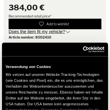
DE,EN,FR
valuable time on the road.
384,00 €
Pure flexibility: The unique design allows you to attach the
PDF | 6,9 MB
canister to the Backrack+ in different positions to suit your
Recommended retail price*
individual needs.
Accuracy of fit: The canister has been perfectly matched to
Download
Add to wishlist
the Backrack+ to ensure a stable and secure attachment.
Does the item fit my vehicle?
Safety comes first: We have thought of everything to prevent
leaks or unintentional loosening during the journey. Your fuel
Article number: 8502410
remains safe and protected.
Theft protection: A locking cylinder ensures that your
* Hymer original accessories are not available from the
canisters are safe from theft at all times.
factory, but can only be ordered and retrofitted through
your dealer partner. Images are subject to change.
Verwendung von Cookies
Wir setzen auf unserer Website Tracking-Technologien
(wie Cookies und Pixel) ein, die es uns ermöglichen, das
Verhalten der Webseitenbesucher auszuwerten und
unsere Reichweite zu messen. Ebenso haben wir Inhalte
Dritter auf der Website eingebettet, die ihren Sitz in den
USA haben. Die USA bieten kein angemessenes
Datenschutzniveau. Geeignete Garantien liegen für die