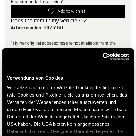
Recommended retail price*
Weight
6.5 kg
Add to wishlist
Does the item fit my vehicle?
Article number: 3475160
* Hymer original accessories are not available from the
factory, but can only be ordered and retrofitted through
your dealer partner. Images are subject to change.
Verwendung von Cookies
Wir setzen auf unserer Website Tracking-Technologien
(wie Cookies und Pixel) ein, die es uns ermöglichen, das
Verhalten der Webseitenbesucher auszuwerten und
unsere Reichweite zu messen. Ebenso haben wir Inhalte
Dritter auf der Website eingebettet, die ihren Sitz in den
USA haben. Die USA bieten kein angemessenes
Datenschutzniveau. Geeignete Garantien liegen für die
Models and Technology