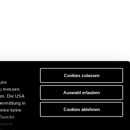
Cookies zulassen
 uns
zu messen.
Auswahl erlauben
ben. Die USA
Discover our travel portal:
ermittlung in
n
https://www.freeontour.com/en
Cookies ablehnen
weise keine
 Zwecke
unserer