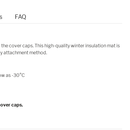
s
FAQ
as the cover caps. This high-quality winter insulation mat is
dly attachment method.
low as -30°C
 cover caps.