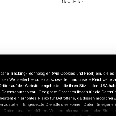
Newsletter
site Tracking-Technologien (wie Cookies und Pixel) ein, die es
en der Webseitenbesucher auszuwerten und unsere Reichweite 
ritter auf der Website eingebettet, die ihren Sitz in den USA ha
 more about Hymer Original
Caravans in premium quality:
Datenschutzniveau. Geeignete Garantien liegen für die Datenüb
 & Accessories:
https://www.eriba.com/gb/e
s besteht ein erhöhtes Risiko für Betroffene, da diesen möglicher
n/service/hymer-original-
n zustehen. Eingesetzte Dienstleister können Daten für eigene
-and-accessories
en Daten zusammenführen. Weitere Informationen finden Sie in 