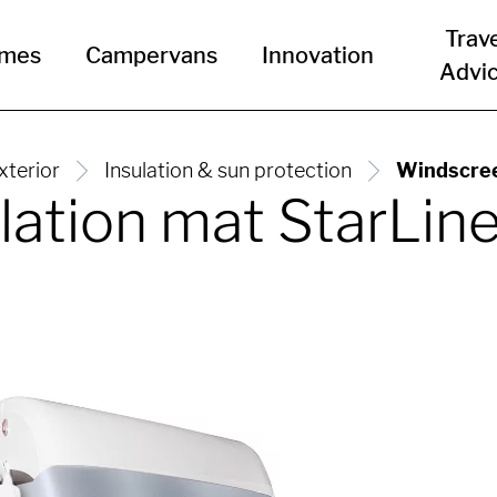
Trav
omes
Campervans
Innovation
Advi
xterior
Insulation & sun protection
Windscreen
tion mat StarLine (