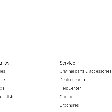
Enjoy
Service
ies
Original parts & accessories
ice
Dealer search
nds
HelpCenter
ecklists
Contact
Brochures