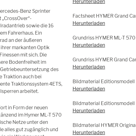
Herunterladen
Mercedes-Benz Sprinter
Factsheet HYMER Grand Cany
t „CrossOver“-
Herunterladen
lradantrieb sowie die 16
dem Fahrerhaus. Ein
Grundriss HYMER ML-T 570 "
erad an der äußeren
Herunterladen
 ihrer markanten Optik
inessen mit sich. Die
Grundriss HYMER Grand Cany
ere Bodenfreiheit im
Herunterladen
e Getriebeuntersetzung des
 Traktion auch bei
Bildmaterial Editionsmodel
igente Traktionssystem 4ETS,
Herunterladen
lsperren arbeitet.
Bildmaterial Editionsmodel
fort in Form der neuen
Herunterladen
gänzend im Hymer ML-T 570
ische Netze unter den
Bildmaterial HYMER Original 
e alles gut zugänglich und
Herunterladen