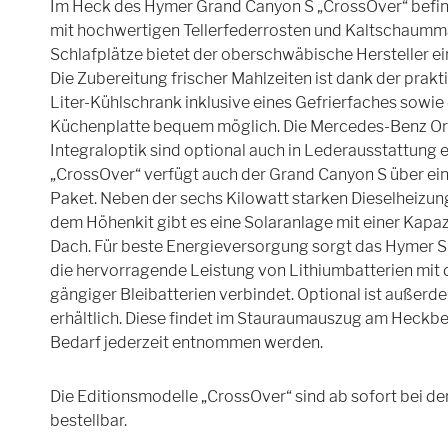
Im Heck des Hymer Grand Canyon S „CrossOver“ befind
mit hochwertigen Tellerfederrosten und Kaltschaumma
Schlafplätze bietet der oberschwäbische Hersteller ein
Die Zubereitung frischer Mahlzeiten ist dank der prak
Liter-Kühlschrank inklusive eines Gefrierfaches sowie
Küchenplatte bequem möglich. Die Mercedes-Benz Ori
Integraloptik sind optional auch in Lederausstattung e
„CrossOver“ verfügt auch der Grand Canyon S über ei
Paket. Neben der sechs Kilowatt starken Dieselheizun
dem Höhenkit gibt es eine Solaranlage mit einer Kapa
Dach. Für beste Energieversorgung sorgt das Hymer 
die hervorragende Leistung von Lithiumbatterien mit 
gängiger Bleibatterien verbindet. Optional ist außer
erhältlich. Diese findet im Stauraumauszug am Heckbet
Bedarf jederzeit entnommen werden.
Die Editionsmodelle „CrossOver“ sind ab sofort bei 
bestellbar.