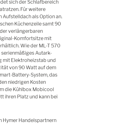
et sich der Schlafbereich
tratzen. Für weitere
 Aufstelldach als Option an.
tischen Küchenzeile samt 90
 der verlängerbaren
ginal-Komfortsitze mit
rhältlich. Wie der ML-T 570
n serienmäßiges Autark-
g mit Elektroheizstab und
zität von 90 Watt auf dem
Smart-Battery-System, das
den niedrigen Kosten
dem die Kühlbox Mobicool
t ihren Platz und kann bei
den Hymer Handelspartnern