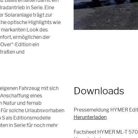
Basis erhalten damit ein
adantrieb in Serie. Eine
r Solaranlage trägt zur
iche optische Highlights wie
en markanten Look des
fort, ermöglichen der
Over“-Edition ein
Straßen und
Downloads
eigenen Fahrzeug mit sich
 Anschaffung eines
en Natur und fernab
Pressemeldung HYMER Editio
. Für solche Urlaubsvorhaben
Herunterladen
 S als Editionsmodelle
en in Serie für noch mehr
Factsheet HYMER ML-T 570 "