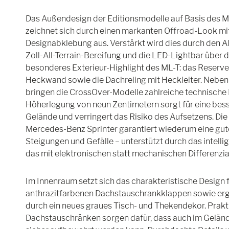
Das Außendesign der Editionsmodelle auf Basis des 
zeichnet sich durch einen markanten Offroad-Look mi
Designabklebung aus. Verstärkt wird dies durch den Al
Zoll-All-Terrain-Bereifung und die LED-Lightbar über 
besonderes Exterieur-Highlight des ML-T: das Reserv
Heckwand sowie die Dachreling mit Heckleiter. Neben
bringen die CrossOver-Modelle zahlreiche technische F
Höherlegung von neun Zentimetern sorgt für eine bess
Gelände und verringert das Risiko des Aufsetzens. Di
Mercedes-Benz Sprinter garantiert wiederum eine gute
Steigungen und Gefälle – unterstützt durch das intell
das mit elektronischen statt mechanischen Differenzia
Im Innenraum setzt sich das charakteristische Design 
anthrazitfarbenen Dachstauschrankklappen sowie er
durch ein neues graues Tisch- und Thekendekor. Prakt
Dachstauschränken sorgen dafür, dass auch im Geländ