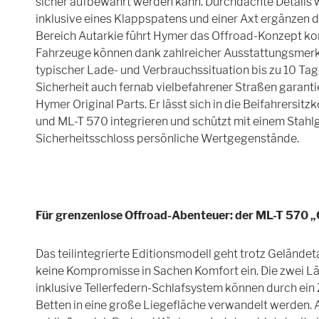
sicher aufbewahrt werden kann. Durchdachte Details 
inklusive eines Klappspatens und einer Axt ergänzen d
Bereich Autarkie führt Hymer das Offroad-Konzept ko
Fahrzeuge können dank zahlreicher Ausstattungsmerk
typischer Lade- und Verbrauchssituation bis zu 10 Tage
Sicherheit auch fernab vielbefahrener Straßen garantie
Hymer Original Parts. Er lässt sich in die Beifahrersi
und ML-T 570 integrieren und schützt mit einem Stah
Sicherheitsschloss persönliche Wertgegenstände.
Für grenzenlose Offroad-Abenteuer: der ML-T 570 
Das teilintegrierte Editionsmodell geht trotz Gelände
keine Kompromisse in Sachen Komfort ein. Die zwei L
inklusive Tellerfedern-Schlafsystem können durch ein
Betten in eine große Liegefläche verwandelt werden. 