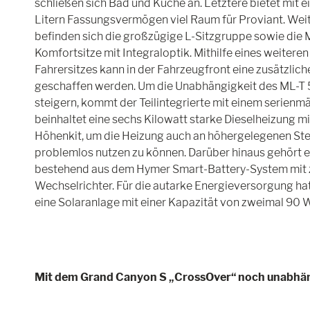
schließen sich Bad und Küche an. Letztere bietet mit 
Litern Fassungsvermögen viel Raum für Proviant. Wei
befinden sich die großzügige L-Sitzgruppe sowie die 
Komfortsitze mit Integraloptik. Mithilfe eines weitere
Fahrersitzes kann in der Fahrzeugfront eine zusätzlic
geschaffen werden. Um die Unabhängigkeit des ML-T 
steigern, kommt der Teilintegrierte mit einem serienm
beinhaltet eine sechs Kilowatt starke Dieselheizung mi
Höhenkit, um die Heizung auch an höhergelegenen Ste
problemlos nutzen zu können. Darüber hinaus gehört e
bestehend aus dem Hymer Smart-Battery-System mit z
Wechselrichter. Für die autarke Energieversorgung ha
eine Solaranlage mit einer Kapazität von zweimal 90 
Mit dem Grand Canyon S „CrossOver“ noch unabhä