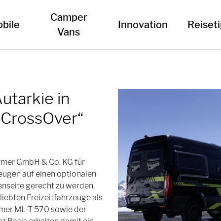
Camper
bile
Innovation
Reiset
Vans
utarkie in
 „CrossOver“
Hymer GmbH & Co. KG für
eugen auf einen optionalen
enseite gerecht zu werden,
eliebten Freizeitfahrzeuge als
Hymer ML-T 570 sowie der