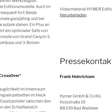
wie ein Werkzeugset
ie Editionsmodelle. Auch im
Videomaterial HYMER Editio
nsequent fort: Beide
Herunterladen
male ganzjährig und bei
 autark stehen. Ein Plus an
rt ein optionaler Safe von
tzkonsole von Grand Canyon S
lgehäuse und 3-Bolzen-
Pressekontak
„CrossOver“
Frank Heinrichsen
tauglichkeit im Innenraum
ängseinzelbetten im Heck
Hymer GmbH & Co KG
 Zusatzpolster zwischen den
Holzstraße 19
An den Schlafbereich
88339 Bad Waldsee