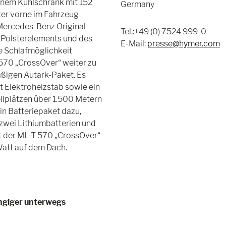
einem Kühlschrank mit 152
Germany
ter vorne im Fahrzeug
Mercedes-Benz Original-
Tel.:+49 (0) 7524 999-0
n Polsterelements und des
E-Mail:
presse@hymer.com
he Schlafmöglichkeit
570 „CrossOver“ weiter zu
äßigen Autark-Paket. Es
t Elektroheizstab sowie ein
llplätzen über 1.500 Metern
in Batteriepaket dazu,
wei Lithiumbatterien und
t der ML-T 570 „CrossOver“
Watt auf dem Dach.
ngiger unterwegs