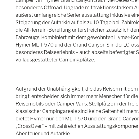
Camper Van Hymer Grand Canyon S auf Mercedes-Benz 
besonderes Offroad-Upgrade mit traktionsstarkem Allr
äußerst umfangreiche Serienausstattung inklusive eine
Steigerung der Autarkie auf bis zu 10 Tage bei. Zahlre
die All-Terrain-Bereifung unterstreichen zusätzlich d
Fahrzeugs. Kombiniert mit dem gewohnten Hymer-Kom
Hymer ML-T 570 und der Grand Canyon S in der „Cross
besonderes Reiseerlebnis – auch abseits befestigter 
vollausgestatteter Campingplätze.
Aufgrund der Unabhängigkeit, die das Reisen mit dem 
bringt, entscheiden sich immer mehr Menschen für die
Reisemobils oder Camper Vans. Stellplätze in der frei
klassischer Campingareale sind keine Seltenheit mehr
bietet Hymer nun den ML-T 570 und den Grand Canyon
„CrossOver“ – mit zahlreichen Ausstattungskomponent
Abenteuer und Autarkie.