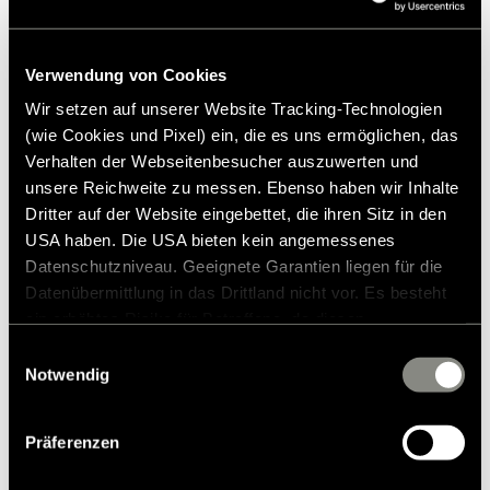
den von mir ausgewählten Handelspartner
weiterleitet und mich im Rahmen meiner
Anfrage per E-Mail über alle weiteren
Verwendung von Cookies
Schritte informiert. Der Händler darf sich
im Kontext meiner Anfrage telefonisch
Wir setzen auf unserer Website Tracking-Technologien
oder per E-Mail bei mir melden. Die
(wie Cookies und Pixel) ein, die es uns ermöglichen, das
Einwilligung ist freiwillig und kann jederzeit
Verhalten der Webseitenbesucher auszuwerten und
mit Wirkung für die Zukunft widerrufen
unsere Reichweite zu messen. Ebenso haben wir Inhalte
werden.
Dritter auf der Website eingebettet, die ihren Sitz in den
USA haben. Die USA bieten kein angemessenes
Datenschutzniveau. Geeignete Garantien liegen für die
Absenden
Datenübermittlung in das Drittland nicht vor. Es besteht
ein erhöhtes Risiko für Betroffene, da diesen
* Pflichtfelder
möglicherweise keine Rechtsbehelfsmöglichkeiten
Einwilligungsauswahl
zustehen. Eingesetzte Dienstleister können Daten für
Notwendig
Alle Informationen zur Verarbeitung Ihrer Daten finden Sie in
eigene Zwecke verarbeiten und mit anderen Daten
der
Datenschutzerklärung
.
zusammenführen. Weitere Informationen finden Sie in
Präferenzen
unserer
Datenschutzerklärung
. Akzeptieren Sie oder
wählen Sie einzelne Cookies/Dienste in den