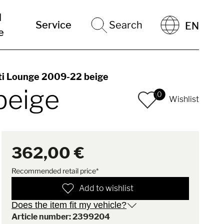
l
Service
Search
EN
e
ti Lounge 2009-22 beige
beige
0
Wishlist
362,00 €
Recommended retail price*
Add to wishlist
Does the item fit my vehicle?
Article number: 2399204