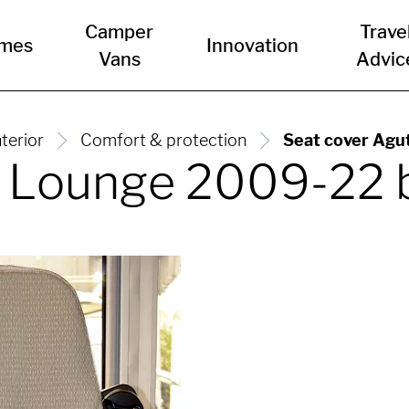
Camper
Trave
mes
Innovation
Vans
Advic
nterior
Comfort & protection
Seat cover Agu
i Lounge 2009-22 