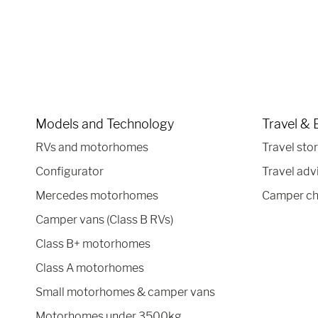
Models and Technology
Travel & 
RVs and motorhomes
Travel stor
Configurator
Travel adv
Mercedes motorhomes
Camper ch
Camper vans (Class B RVs)
Class B+ motorhomes
Class A motorhomes
Small motorhomes & camper vans
Motorhomes under 3500kg