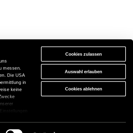
Cookies zulassen
 uns
zu messen.
Auswahl erlauben
ben. Die USA
Discover our travel portal:
ermittlung in
https://www.freeontour.com/en
Cookies ablehnen
weise keine
 Zwecke
unserer
 Einstellungen
cken. Die
über die
ments
Legal information
Whistleblower system
ookies auf