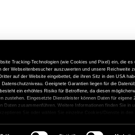
site Tracking-Technologien (wie Cookies und Pixel) ein, die es
en der Webseitenbesucher auszuwerten und unsere Reichweite 
ritter auf der Website eingebettet, die ihren Sitz in den USA ha
 more about Hymer Original
Caravans in premium quality:
Datenschutzniveau. Geeignete Garantien liegen für die Datenüb
 & Accessories:
https://www.eriba.com/de/en
s besteht ein erhöhtes Risiko für Betroffene, da diesen möglicher
n/models/hymer-original-
n zustehen. Eingesetzte Dienstleister können Daten für eigene
-and-accessories
en Daten zusammenführen. Weitere Informationen finden Sie in 
Akzeptieren Sie oder wählen Sie einzelne Cookies/Dienste in den
 Einwilligung zur Verarbeitung Ihrer Daten zu den genannten Zwe
, für den Besuch der Website nicht erforderlich und kann jederzeit 
ion
Legal notice
Data protection
Precautionary state
werden. Klicken Sie auf Ablehnen, werden nur die notwendigen C