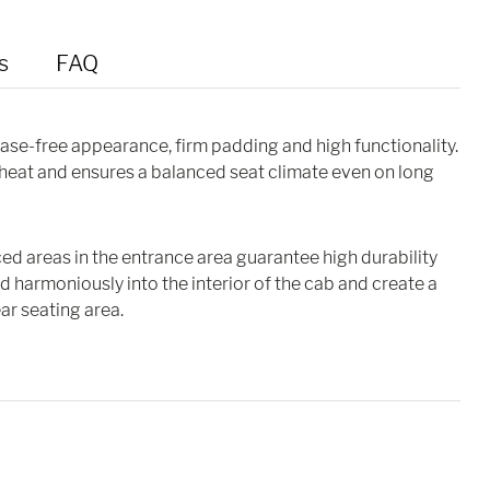
s
FAQ
ase-free appearance, firm padding and high functionality.
heat and ensures a balanced seat climate even on long
ced areas in the entrance area guarantee high durability
end harmoniously into the interior of the cab and create a
ear seating area.