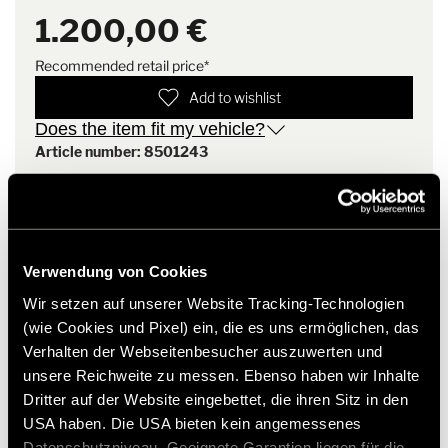
1.200,00 €
Weight: 35 kg
Recommended retail price*
Add to wishlist
Does the item fit my vehicle?
Article number: 8501243
* Hymer original accessories are not available from the
factory, but can only be ordered and retrofitted through
your dealer partner. Images are subject to change.
Verwendung von Cookies
Wir setzen auf unserer Website Tracking-Technologien
(wie Cookies und Pixel) ein, die es uns ermöglichen, das
Verhalten der Webseitenbesucher auszuwerten und
unsere Reichweite zu messen. Ebenso haben wir Inhalte
Dritter auf der Website eingebettet, die ihren Sitz in den
USA haben. Die USA bieten kein angemessenes
Datenschutzniveau. Geeignete Garantien liegen für die