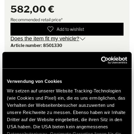
Scope of delivery
1x piping rail right, 1x piping rail
Weight: approx. 4 kg
582,00 €
left, 1x set of cover caps
This set includes left and right piping rails as well as cover
Recommended retail price*
Weight
4.2 kg
caps.
Add to wishlist
Does the item fit my vehicle?
Note
Mat material remains flexible
Article number: 8501330
down to -30°C.
* Hymer original accessories are not available from the
factory, but can only be ordered and retrofitted through
your dealer partner. Images are subject to change.
Verwendung von Cookies
Wir setzen auf unserer Website Tracking-Technologien
(wie Cookies und Pixel) ein, die es uns ermöglichen, das
Verhalten der Webseitenbesucher auszuwerten und
unsere Reichweite zu messen. Ebenso haben wir Inhalte
Dritter auf der Website eingebettet, die ihren Sitz in den
USA haben. Die USA bieten kein angemessenes
Datenschutzniveau. Geeignete Garantien liegen für die