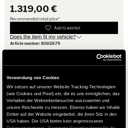
Please note that the actual retrofittability of the package
1.319,00 €
must be checked by your local dealer.
Recommended retail price*
Add to wishlist
Does the item fit my vehicle?
Article number: 8502679
* Hymer original accessories are not available from the
factory, but can only be ordered and retrofitted through
your dealer partner. Images are subject to change.
Verwendung von Cookies
Wir setzen auf unserer Website Tracking-Technologien
(wie Cookies und Pixel) ein, die es uns ermöglichen, das
Verhalten der Webseitenbesucher auszuwerten und
unsere Reichweite zu messen. Ebenso haben wir Inhalte
Dritter auf der Website eingebettet, die ihren Sitz in den
USA haben. Die USA bieten kein angemessenes
Datenschutzniveau. Geeignete Garantien liegen für die