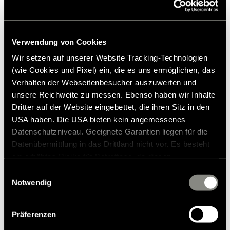
Verwendung von Cookies
Wir setzen auf unserer Website Tracking-Technologien
(wie Cookies und Pixel) ein, die es uns ermöglichen, das
Verhalten der Webseitenbesucher auszuwerten und
unsere Reichweite zu messen. Ebenso haben wir Inhalte
Dritter auf der Website eingebettet, die ihren Sitz in den
USA haben. Die USA bieten kein angemessenes
Datenschutzniveau. Geeignete Garantien liegen für die
Datenübermittlung in das Drittland nicht vor. Es besteht
ein erhöhtes Risiko für Betroffene, da diesen
Mens Old Hymer T-shirt M
möglicherweise keine Rechtsbehelfsmöglichkeiten
Einwilligungsauswahl
£29
zustehen. Eingesetzte Dienstleister können Daten für
Notwendig
RRP*
eigene Zwecke verarbeiten und mit anderen Daten
zusammenführen. Weitere Informationen finden Sie in
Präferenzen
unserer
Datenschutzerklärung
. Akzeptieren Sie oder