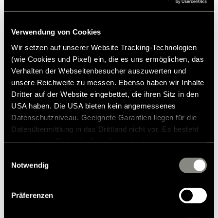
Verwendung von Cookies
Wir setzen auf unserer Website Tracking-Technologien
(wie Cookies und Pixel) ein, die es uns ermöglichen, das
Verhalten der Webseitenbesucher auszuwerten und
unsere Reichweite zu messen. Ebenso haben wir Inhalte
Dritter auf der Website eingebettet, die ihren Sitz in den
USA haben. Die USA bieten kein angemessenes
Datenschutzniveau. Geeignete Garantien liegen für die
Datenübermittlung in das Drittland nicht vor. Es besteht
ein erhöhtes Risiko für Betroffene, da diesen
Mens Old Hymer T-shirt M
möglicherweise keine Rechtsbehelfsmöglichkeiten
Einwilligungsauswahl
zustehen. Eingesetzte Dienstleister können Daten für
Notwendig
18,00 €
RRP*
eigene Zwecke verarbeiten und mit anderen Daten
zusammenführen. Weitere Informationen finden Sie in
Präferenzen
unserer
Datenschutzerklärung
. Akzeptieren Sie oder
wählen Sie einzelne Cookies/Dienste in den