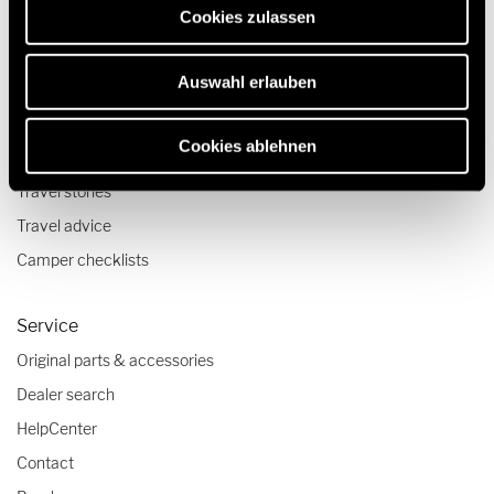
Cookies zulassen
Luxury Motorhomes
2 berth motorhomes
Auswahl erlauben
Pop top camper van
Cookies ablehnen
Travel & Enjoy
Travel stories
Travel advice
Camper checklists
Service
Original parts & accessories
Dealer search
HelpCenter
Contact