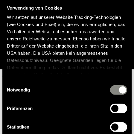
an innovative motorhome that satisfies the loftiest demands in
Verwendung von Cookies
terms of design and function. It sets new standards by combining
a distinctive appearance and narrow body with generous interior
Wir setzen auf unserer Website Tracking-Technologien
space. As an exclusively equipped off-roader for two people, the
(wie Cookies und Pixel) ein, die es uns ermöglichen, das
Venture S promises freedom without compromise.
Verhalten der Webseitenbesucher auszuwerten und
unsere Reichweite zu messen. Ebenso haben wir Inhalte
Dritter auf der Website eingebettet, die ihren Sitz in den
Configure the Hymer Venture S now
USA haben. Die USA bieten kein angemessenes
Datenschutzniveau. Geeignete Garantien liegen für die
Datenübermittlung in das Drittland nicht vor. Es besteht
ein erhöhtes Risiko für Betroffene, da diesen
möglicherweise keine Rechtsbehelfsmöglichkeiten
Einwilligungsauswahl
zustehen. Eingesetzte Dienstleister können Daten für
Notwendig
eigene Zwecke verarbeiten und mit anderen Daten
zusammenführen. Weitere Informationen finden Sie in
Präferenzen
unserer
Datenschutzerklärung
. Akzeptieren Sie oder
wählen Sie einzelne Cookies/Dienste in den
Einstellungen aus, erteilen Sie uns Ihre Einwilligung zur
Statistiken
Verarbeitung Ihrer Daten zu den genannten Zwecken. Die