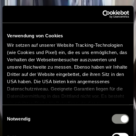
Verwendung von Cookies
Wir setzen auf unserer Website Tracking-Technologien
(wie Cookies und Pixel) ein, die es uns ermöglichen, das
Verhalten der Webseitenbesucher auszuwerten und
unsere Reichweite zu messen. Ebenso haben wir Inhalte
Dritter auf der Website eingebettet, die ihren Sitz in den
USA haben. Die USA bieten kein angemessenes
Datenschutzniveau. Geeignete Garantien liegen für die
Datenübermittlung in das Drittland nicht vor. Es besteht
ein erhöhtes Risiko für Betroffene, da diesen
möglicherweise keine Rechtsbehelfsmöglichkeiten
Einwilligungsauswahl
zustehen. Eingesetzte Dienstleister können Daten für
Notwendig
eigene Zwecke verarbeiten und mit anderen Daten
zusammenführen. Weitere Informationen finden Sie in